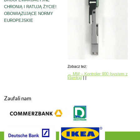
CHRONIĄ I RATUJĄ ŻYCIE!
OBOWIĄZUJĄCE NORMY
EUROPEJSKIE
Zobacz też:
←
MM – Kontroler 900 (system z
klamką)
| |
Zaufali nam